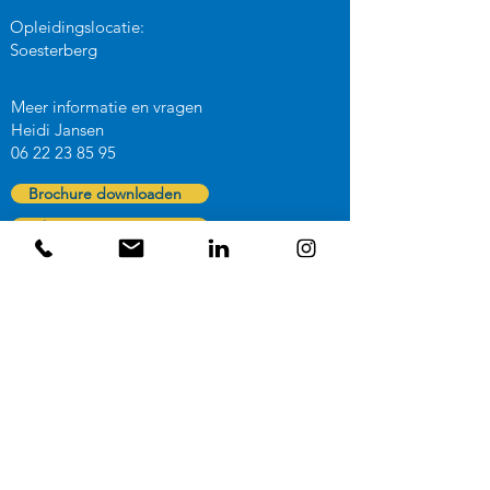
Opleidingslocatie:
Soesterberg
Meer informatie en vragen
Heidi Jansen
06 22 23 85 95
Brochure downloaden
Whitepaper
Inloggen
Algemene voorwaarden
Privacyverklaring
Nieuwsbrieven zijn er al genoeg
Je vindt al ons nieuws op onze LinkedIn-
pagina. We vinden het leuk als je ons daar
volgt.
Klik hier: