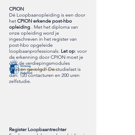
CPION
Dé Loopbaanopleiding is een door
het
CPION erkende post-hbo
opleiding
.
Met het diploma van
onze opleiding word je
ingeschreven in het register van
post-hbo opgeleide
loopbaanprofessionals.
Let op
: voor
de erkenning door CPION moet je
óók de verdiepingsmodules
hebben gevolgd! De studielast is
dan: 120 contacturen en 200 uren
zelfstudie.
Register Loopbaantrechter