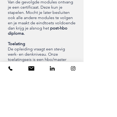
Van de gevolgde modules ontvang
je een certificaat. Deze kun je
stapelen. Mocht je later besluiten
ook alle andere modules te volgen
en je maakt de eindtoets voldoende
dan krijg je alsnog het
post-hbo
diploma.
Toelating
De opleiding vraagt een stevig
werk- en denkniveau. Onze
toelatingseis is een hbo/master
diploma, of aangetoond hbo-
niveau.
Tijdsinvestering
De kernopleiding (die leidt tot
Noloc-certificering) beslaat 270
uren, 90 contacturen en 180 uren
zelfstudie. Zelfstudie houdt in dat je
verplichte literatuur leest vóór elke
module en erna een toets maakt.
Alle toetsen samen vormen jouw