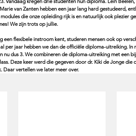
23. Vandaag kregen drie studenten hun diploma. Leih Beelen,
arie van Zanten hebben een jaar lang hard gestudeerd, enth
odules die onze opleiding rijk is en natuurlijk ook plezier g
es! We zijn trots op jullie.
g een flexibele instroom kent, studeren mensen ook op versch
per jaar hebben we dan de officiële diploma-uitreiking. In 
 nu dus 3. We combineren de diploma-uitreiking met een bi
ass. Deze keer werd die gegeven door dr. Kiki de Jonge die on
. Daar vertellen we later meer over. 