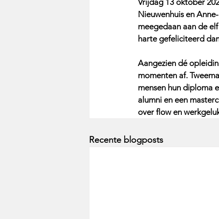
Vrijdag 13 oktober 20
Nieuwenhuis en Anne-M
meegedaan aan de elf m
harte gefeliciteerd dam
Aangezien dé opleidin
momenten af. Tweemaal 
mensen hun diploma en
alumni en een mastercl
over flow en werkgeluk
Recente blogposts