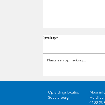
Opmerkingen
Plaats een opmerking...
Ontslag na disfunctioneren: hoe vind je
jezelf en nieuw werk terug? - kennisartikel
Opleidingslocatie:
Meer inf
Soesterberg
Heidi Ja
06 22 23 