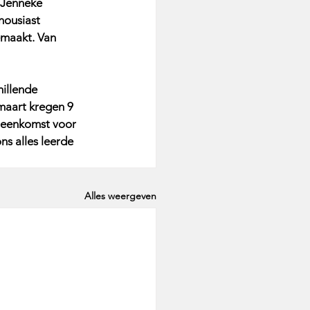
 Jenneke 
ousiast 
emaakt. Van 
illende 
maart kregen 9 
jeenkomst voor 
s alles leerde 
Alles weergeven