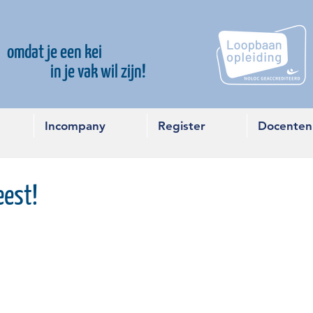
omdat je een kei
in je vak wil zijn!
Incompany
Register
Docenten
eest!