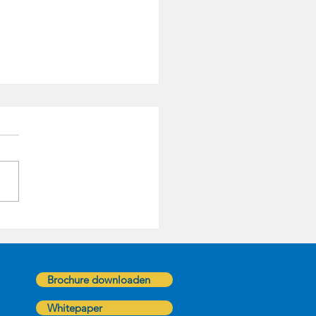
n vinden boven de vijftig: leeftijd is
tijd het grootste obstakel -
rtikel
Brochure downloaden
Whitepaper