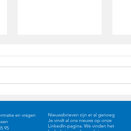
Bestaat de gouden kooi echt? -
Een baa
kennisartikel
niet al
kennisa
Nieuwsbrieven zijn er al genoeg
ormatie en vragen
Je vindt al ons nieuws op onze
nsen
LinkedIn-pagina. We vinden het
85 95